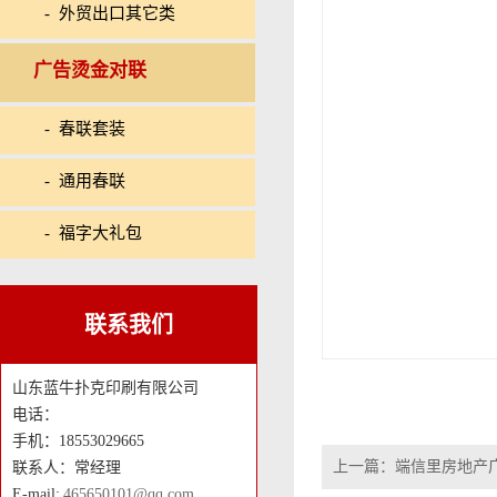
- 外贸出口其它类
广告烫金对联
- 春联套装
- 通用春联
- 福字大礼包
联系我们
山东蓝牛扑克印刷有限公司
电话：
手机：18553029665
上一篇：
端信里房地产
联系人：常经理
E-mail:
465650101@qq.com