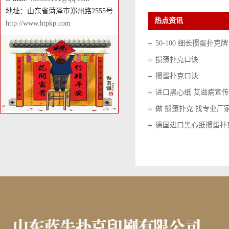
地址：山东省菏泽市郑州路2555号
热点资讯
http://www.htpkp.com
50-100 细长掼蛋扑克牌
掼蛋扑克口诀
掼蛋扑克口诀
进口黑心纸 艾滋病宣传
做 掼蛋扑克 找专业厂
德国进口黑心纸掼蛋扑