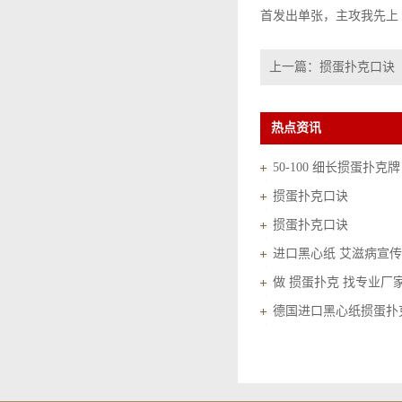
首发出单张，主攻我先上
上一篇：
掼蛋扑克口诀
热点资讯
50-100 细长掼蛋扑克牌
掼蛋扑克口诀
掼蛋扑克口诀
进口黑心纸 艾滋病宣传
做 掼蛋扑克 找专业厂
德国进口黑心纸掼蛋扑