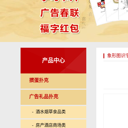
象形图识
产品中心
掼蛋扑克
广告礼品扑克
- 酒水烟草食品类
- 房产酒店商场类