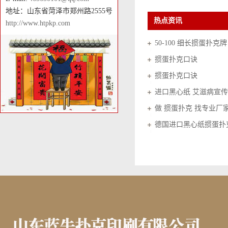
地址：山东省菏泽市郑州路2555号
热点资讯
http://www.htpkp.com
50-100 细长掼蛋扑克牌
掼蛋扑克口诀
掼蛋扑克口诀
进口黑心纸 艾滋病宣传
做 掼蛋扑克 找专业厂
德国进口黑心纸掼蛋扑