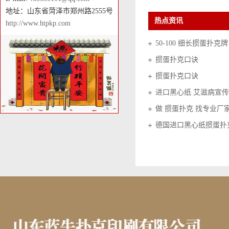
地址：山东省菏泽市郑州路2555号
热点资讯
http://www.htpkp.com
50-100 细长掼蛋扑克牌
掼蛋扑克口诀
掼蛋扑克口诀
进口黑心纸 艾滋病宣传
做 掼蛋扑克 找专业厂
德国进口黑心纸掼蛋扑