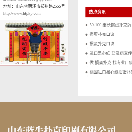
地址：山东省菏泽市郑州路2555号
热点资讯
http://www.htpkp.com
50-100 细长掼蛋扑克牌
掼蛋扑克口诀
掼蛋扑克口诀
进口黑心纸 艾滋病宣传
做 掼蛋扑克 找专业厂
德国进口黑心纸掼蛋扑