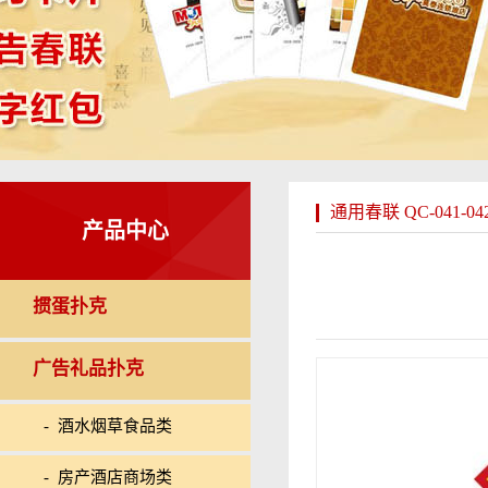
通用春联 QC-041-04
产品中心
掼蛋扑克
广告礼品扑克
- 酒水烟草食品类
- 房产酒店商场类