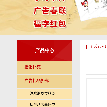
圣诞老人
产品中心
掼蛋扑克
广告礼品扑克
- 酒水烟草食品类
- 房产酒店商场类