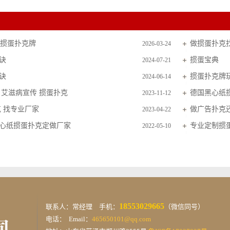
细长掼蛋扑克牌
做掼蛋扑克
2026-03-24
诀
掼蛋宝典
2024-07-21
诀
掼蛋扑克牌
2024-06-14
 艾滋病宣传 掼蛋扑克
德国黑心纸
2023-11-12
克 找专业厂家
做广告扑克
2023-04-22
心纸掼蛋扑克定做厂家
专业定制掼
2022-05-10
18553029665
联系人：常经理 手机：
（微信同号）
电话： Email：
465650101@qq.com