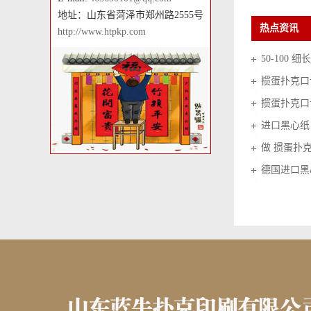
地址：山东省菏泽市郑州路2555号
热点资讯
http://www.htpkp.com
50-100 
掼蛋扑克口
掼蛋扑克口
进口黑心纸
做 掼蛋扑
德国进口黑