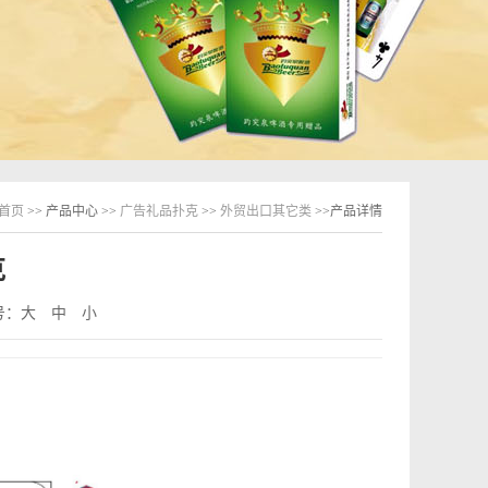
首页
>> 产品中心 >>
广告礼品扑克
>>
外贸出口其它类
>>产品详情
克
号：
大
中
小