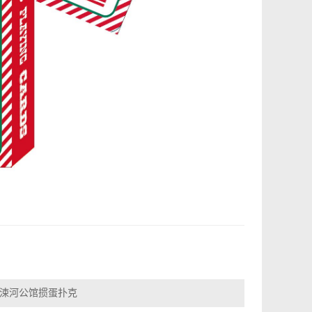
 涑河公馆掼蛋扑克