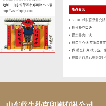
地址：山东省菏泽市郑州路2555号
热点资讯
http://www.htpkp.com
50-100 细长掼蛋扑克牌
掼蛋扑克口诀
掼蛋扑克口诀
进口黑心纸 艾滋病宣传
做 掼蛋扑克 找专业厂
德国进口黑心纸掼蛋扑