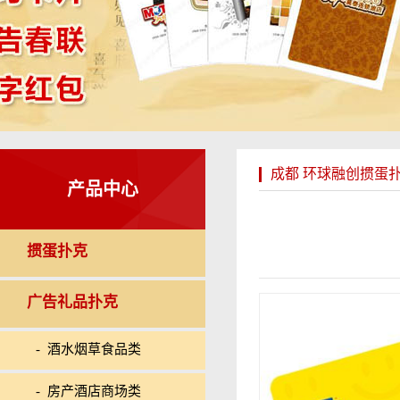
成都 环球融创掼蛋
产品中心
掼蛋扑克
广告礼品扑克
- 酒水烟草食品类
- 房产酒店商场类