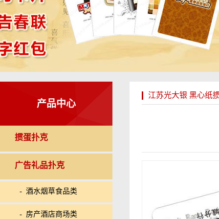
江苏光大银 黑心纸
产品中心
掼蛋扑克
广告礼品扑克
- 酒水烟草食品类
- 房产酒店商场类