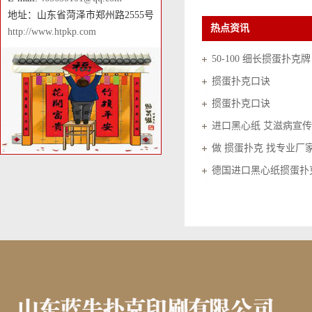
地址：山东省菏泽市郑州路2555号
热点资讯
http://www.htpkp.com
50-100 细长掼蛋扑克牌
掼蛋扑克口诀
掼蛋扑克口诀
进口黑心纸 艾滋病宣传
做 掼蛋扑克 找专业厂
德国进口黑心纸掼蛋扑