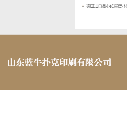
德国进口黑心纸掼蛋扑