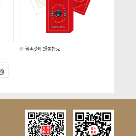
普洱茶叶 掼蛋扑克