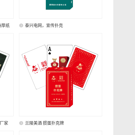
特厚纸
泰兴电网，宣传扑克
厂家
兰陵美酒 掼蛋扑克牌