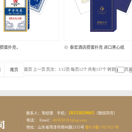
掼蛋扑克，
泰宏酒店掼蛋扑克 进口黑心纸
首页 上一页
页次：1/12页 每页12个 共有137个 转到
页
页
尾页
18553029665
联系人：常经理 手机：
（微信同号）
电话： Email：
465650101@qq.com
地址：山东省菏泽市郑州路2555号
鲁ICP备17027027号