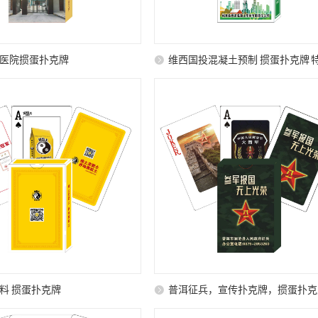
医院掼蛋扑克牌
维西国投混凝土预制 掼蛋扑克牌 
张
料 掼蛋扑克牌
普洱征兵，宣传扑克牌，掼蛋扑克