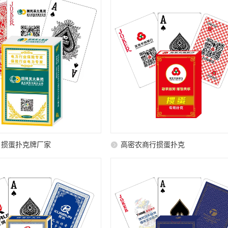
 掼蛋扑克牌厂家
高密农商行掼蛋扑克